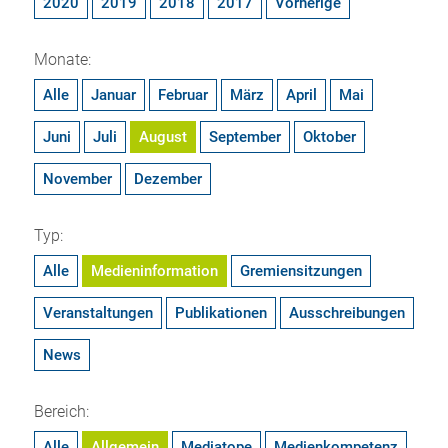
2020
2019
2018
2017
Vorherige
Monate:
Alle
Januar
Februar
März
April
Mai
Juni
Juli
August
September
Oktober
November
Dezember
Typ:
Alle
Medieninformation
Gremiensitzungen
Veranstaltungen
Publikationen
Ausschreibungen
News
Bereich:
Alle
Allgemein
Mediatope
Medienkompetenz