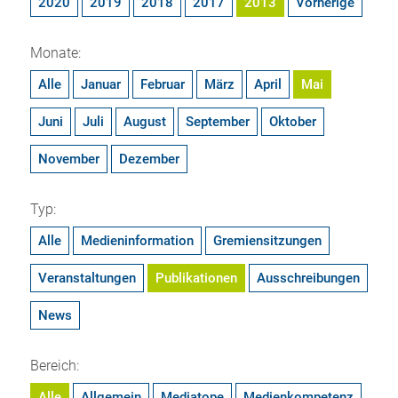
2020
2019
2018
2017
2013
Vorherige
Monate:
Alle
Januar
Februar
März
April
Mai
Juni
Juli
August
September
Oktober
November
Dezember
Typ:
Alle
Medieninformation
Gremiensitzungen
Veranstaltungen
Publikationen
Ausschreibungen
News
Bereich:
Alle
Allgemein
Mediatope
Medienkompetenz