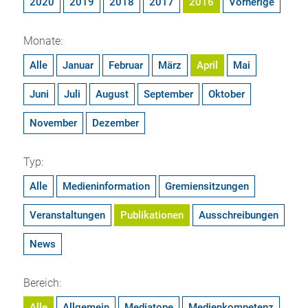
2020
2019
2018
2017
2016
Vorherige
Monate:
Alle
Januar
Februar
März
April
Mai
Juni
Juli
August
September
Oktober
November
Dezember
Typ:
Alle
Medieninformation
Gremiensitzungen
Veranstaltungen
Publikationen
Ausschreibungen
News
Bereich:
Alle
Allgemein
Mediatope
Medienkompetenz