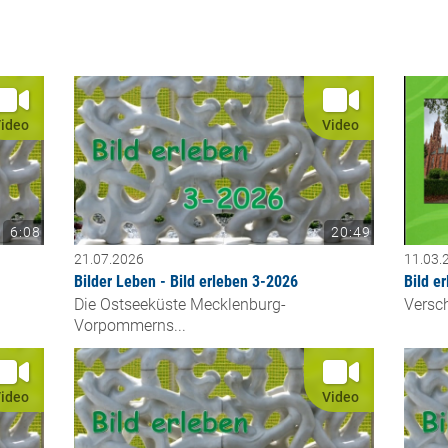
ideo
Video
6:08
20:49
21.07.2026
11.03.
Bilder Leben - Bild erleben 3-2026
Bild e
Die Ostseeküste Mecklenburg-
Versc
Vorpommerns...
ideo
Video