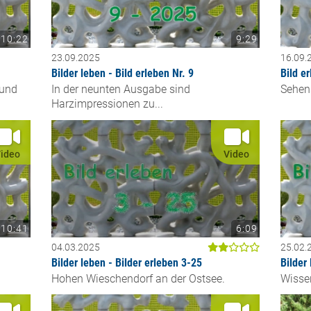
10:22
9:29
23.09.2025
16.09.
Bilder leben - Bild erleben Nr. 9
Bild er
 und
In der neunten Ausgabe sind
Sehen
Harzimpressionen zu...
ideo
Video
10:41
6:09
04.03.2025
25.02.
Bilder leben - Bilder erleben 3-25
Bilder
Hohen Wieschendorf an der Ostsee.
Wisse