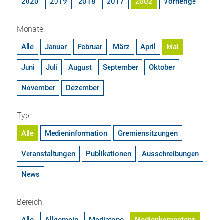
2020
2019
2018
2017
2002
Vorherige
Monate:
Alle
Januar
Februar
März
April
Mai
Juni
Juli
August
September
Oktober
November
Dezember
Typ:
Alle
Medieninformation
Gremiensitzungen
Veranstaltungen
Publikationen
Ausschreibungen
News
Bereich:
Alle
Allgemein
Mediatope
Medienkompetenz