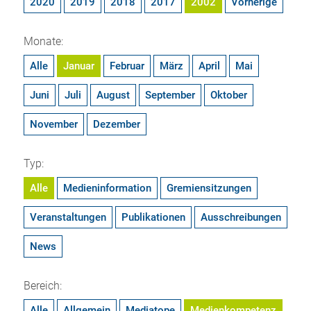
2020
2019
2018
2017
2002
Vorherige
Monate:
Alle
Januar
Februar
März
April
Mai
Juni
Juli
August
September
Oktober
November
Dezember
Typ:
Alle
Medieninformation
Gremiensitzungen
Veranstaltungen
Publikationen
Ausschreibungen
News
Bereich:
Alle
Allgemein
Mediatope
Medienkompetenz