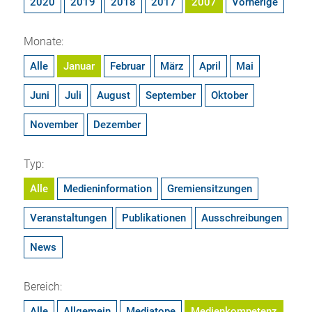
2020
2019
2018
2017
2007
Vorherige
Monate:
Alle
Januar
Februar
März
April
Mai
Juni
Juli
August
September
Oktober
November
Dezember
Typ:
Alle
Medieninformation
Gremiensitzungen
Veranstaltungen
Publikationen
Ausschreibungen
News
Bereich:
Alle
Allgemein
Mediatope
Medienkompetenz