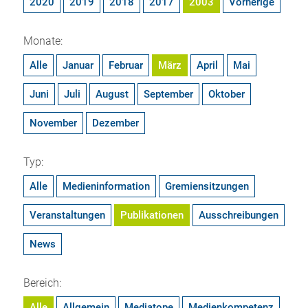
2020
2019
2018
2017
2003
Vorherige
Monate:
Alle
Januar
Februar
März
April
Mai
Juni
Juli
August
September
Oktober
November
Dezember
Typ:
Alle
Medieninformation
Gremiensitzungen
Veranstaltungen
Publikationen
Ausschreibungen
News
Bereich:
Alle
Allgemein
Mediatope
Medienkompetenz