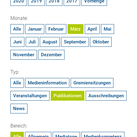
2020
2019
2018
2017
Vorherige
Monate:
Alle
Januar
Februar
März
April
Mai
Juni
Juli
August
September
Oktober
November
Dezember
Typ:
Alle
Medieninformation
Gremiensitzungen
Veranstaltungen
Publikationen
Ausschreibungen
News
Bereich:
Alle
Allgemein
Mediatope
Medienkompetenz