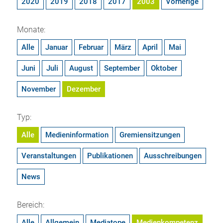
2020
2019
2018
2017
2003
Vorherige
Monate:
Alle
Januar
Februar
März
April
Mai
Juni
Juli
August
September
Oktober
November
Dezember
Typ:
Alle
Medieninformation
Gremiensitzungen
Veranstaltungen
Publikationen
Ausschreibungen
News
Bereich:
Alle
Allgemein
Mediatope
Medienkompetenz