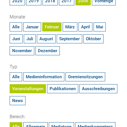
2020
2019
2018
2017
2006
Vorherige
Monate:
Alle
Januar
Februar
März
April
Mai
Juni
Juli
August
September
Oktober
November
Dezember
Typ:
Alle
Medieninformation
Gremiensitzungen
Veranstaltungen
Publikationen
Ausschreibungen
News
Bereich:
Alle
Allgemein
Mediatope
Medienkompetenz