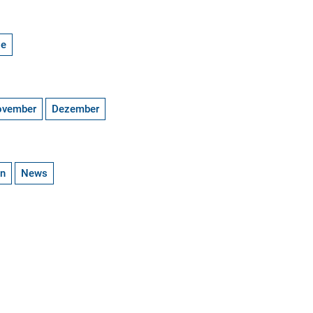
ge
ovember
Dezember
en
News