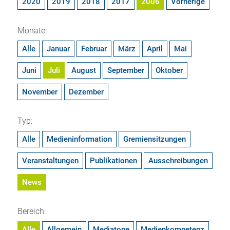
2020
2019
2018
2017
2006
Vorherige
Monate:
Alle
Januar
Februar
März
April
Mai
Juni
Juli
August
September
Oktober
November
Dezember
Typ:
Alle
Medieninformation
Gremiensitzungen
Veranstaltungen
Publikationen
Ausschreibungen
News
Bereich:
Alle
Allgemein
Mediatope
Medienkompetenz