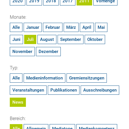
2020
2019
2018
2017
2011
Vorherige
Monate:
Alle
Januar
Februar
März
April
Mai
Juni
Juli
August
September
Oktober
November
Dezember
Typ:
Alle
Medieninformation
Gremiensitzungen
Veranstaltungen
Publikationen
Ausschreibungen
News
Bereich:
Alle
Allgemein
Mediatope
Medienkompetenz