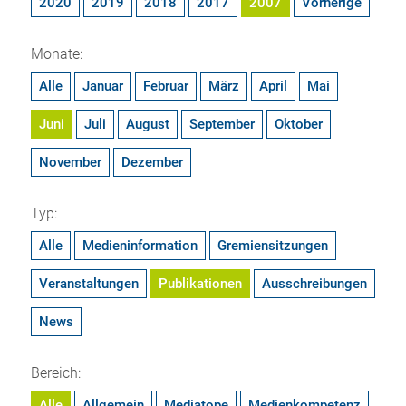
2020
2019
2018
2017
2007
Vorherige
Monate:
Alle
Januar
Februar
März
April
Mai
Juni
Juli
August
September
Oktober
November
Dezember
Typ:
Alle
Medieninformation
Gremiensitzungen
Veranstaltungen
Publikationen
Ausschreibungen
News
Bereich:
Alle
Allgemein
Mediatope
Medienkompetenz