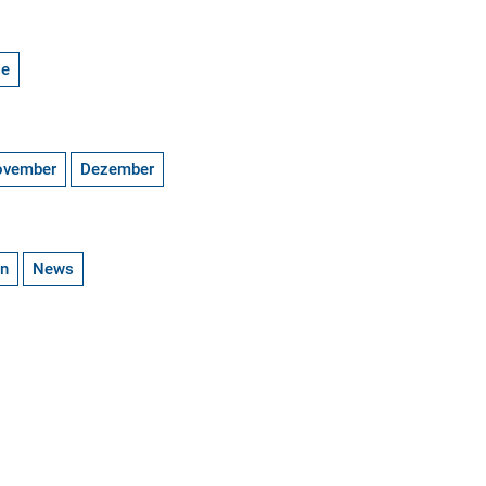
ge
ovember
Dezember
en
News