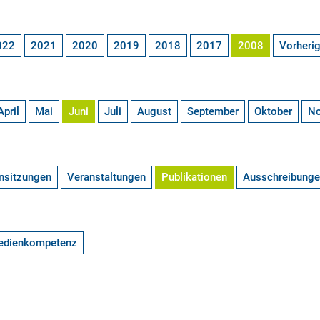
022
2021
2020
2019
2018
2017
2008
Vorheri
April
Mai
Juni
Juli
August
September
Oktober
N
nsitzungen
Veranstaltungen
Publikationen
Ausschreibung
edienkompetenz