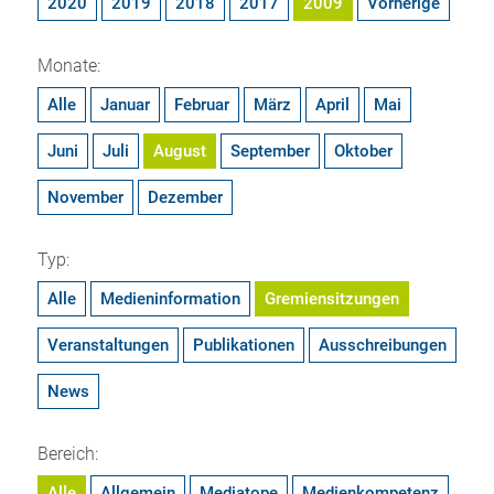
2020
2019
2018
2017
2009
Vorherige
Monate:
Alle
Januar
Februar
März
April
Mai
Juni
Juli
August
September
Oktober
November
Dezember
Typ:
Alle
Medieninformation
Gremiensitzungen
Veranstaltungen
Publikationen
Ausschreibungen
News
Bereich:
Alle
Allgemein
Mediatope
Medienkompetenz