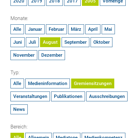
2020
2019
2018
2017
2005
Vorherige
Monate:
Alle
Januar
Februar
März
April
Mai
Juni
Juli
August
September
Oktober
November
Dezember
Typ:
Alle
Medieninformation
Gremiensitzungen
Veranstaltungen
Publikationen
Ausschreibungen
News
Bereich:
Alle
Allgemein
Mediatope
Medienkompetenz