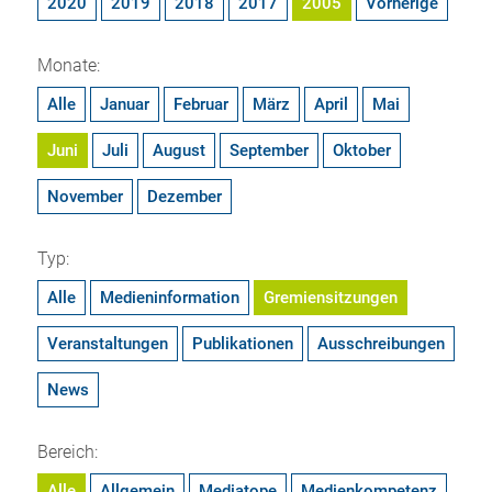
2020
2019
2018
2017
2005
Vorherige
Monate:
Alle
Januar
Februar
März
April
Mai
Juni
Juli
August
September
Oktober
November
Dezember
Typ:
Alle
Medieninformation
Gremiensitzungen
Veranstaltungen
Publikationen
Ausschreibungen
News
Bereich:
Alle
Allgemein
Mediatope
Medienkompetenz