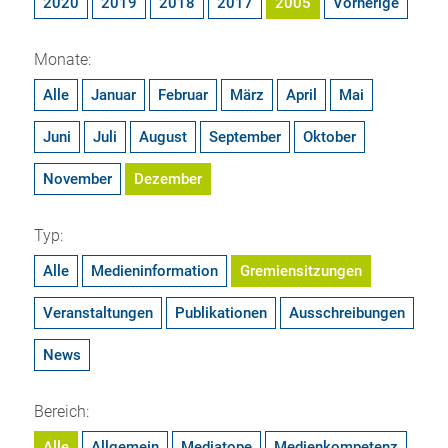
2020
2019
2018
2017
2005
Vorherige
Monate:
Alle
Januar
Februar
März
April
Mai
Juni
Juli
August
September
Oktober
November
Dezember
Typ:
Alle
Medieninformation
Gremiensitzungen
Veranstaltungen
Publikationen
Ausschreibungen
News
Bereich:
Alle
Allgemein
Mediatope
Medienkompetenz