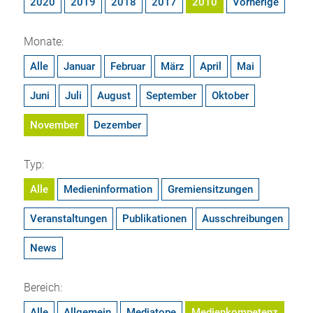
2020
2019
2018
2017
2010
Vorherige
Monate:
Alle
Januar
Februar
März
April
Mai
Juni
Juli
August
September
Oktober
November
Dezember
Typ:
Alle
Medieninformation
Gremiensitzungen
Veranstaltungen
Publikationen
Ausschreibungen
News
Bereich:
Alle
Allgemein
Mediatope
Medienkompetenz