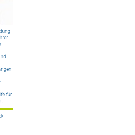
ldung
hrer
n
und
angen
e
t
fe für
n.
ck