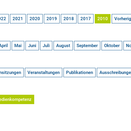
022
2021
2020
2019
2018
2017
2010
Vorheri
April
Mai
Juni
Juli
August
September
Oktober
N
nsitzungen
Veranstaltungen
Publikationen
Ausschreibung
edienkompetenz