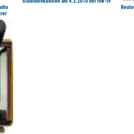
Studiodiskussion am 4.3.2010 bei rok-tv
udio
Reute
rer