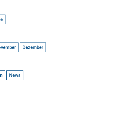
ge
ovember
Dezember
en
News