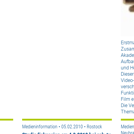
Erstma
Zusam
Akade
Aufbau
und H
Diese
Video-
versc
Funkt
Film e
Die V
Thema:
Medieninformation • 05.02.2010 • Rostock
Medien
Neubr