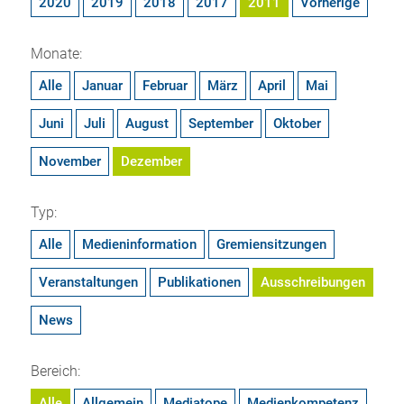
2020
2019
2018
2017
2011
Vorherige
Monate:
Alle
Januar
Februar
März
April
Mai
Juni
Juli
August
September
Oktober
November
Dezember
Typ:
Alle
Medieninformation
Gremiensitzungen
Veranstaltungen
Publikationen
Ausschreibungen
News
Bereich:
Alle
Allgemein
Mediatope
Medienkompetenz