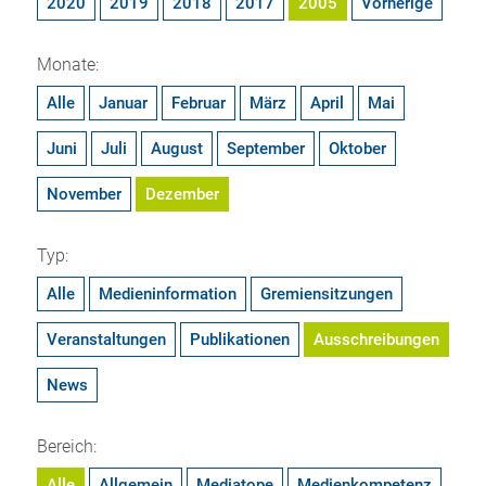
2020
2019
2018
2017
2005
Vorherige
Monate:
Alle
Januar
Februar
März
April
Mai
Juni
Juli
August
September
Oktober
November
Dezember
Typ:
Alle
Medieninformation
Gremiensitzungen
Veranstaltungen
Publikationen
Ausschreibungen
News
Bereich:
Alle
Allgemein
Mediatope
Medienkompetenz