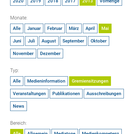
2020
2019
2018
2017
2013
Vorherige
Monate:
Alle
Januar
Februar
März
April
Mai
Juni
Juli
August
September
Oktober
November
Dezember
Typ:
Alle
Medieninformation
Gremiensitzungen
Veranstaltungen
Publikationen
Ausschreibungen
News
Bereich:
Alle
Allgemein
Mediatope
Medienkompetenz