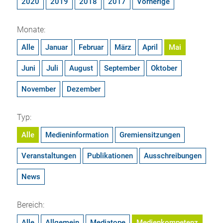
2020
2019
2018
2017
Vorherige
Monate:
Alle
Januar
Februar
März
April
Mai
Juni
Juli
August
September
Oktober
November
Dezember
Typ:
Alle
Medieninformation
Gremiensitzungen
Veranstaltungen
Publikationen
Ausschreibungen
News
Bereich:
Alle
Allgemein
Mediatope
Medienkompetenz