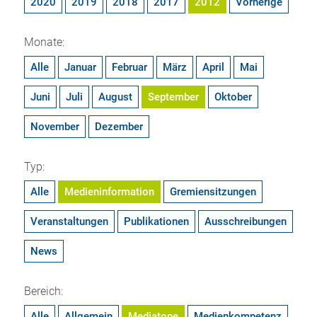
2020
2019
2018
2017
2012
Vorherige
Monate:
Alle
Januar
Februar
März
April
Mai
Juni
Juli
August
September
Oktober
November
Dezember
Typ:
Alle
Medieninformation
Gremiensitzungen
Veranstaltungen
Publikationen
Ausschreibungen
News
Bereich:
Alle
Allgemein
Mediatope
Medienkompetenz