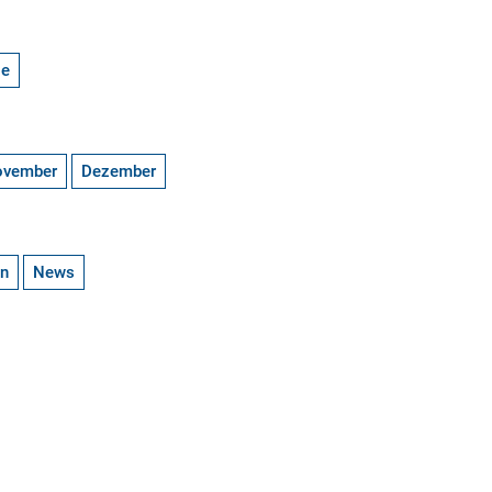
ge
ovember
Dezember
en
News