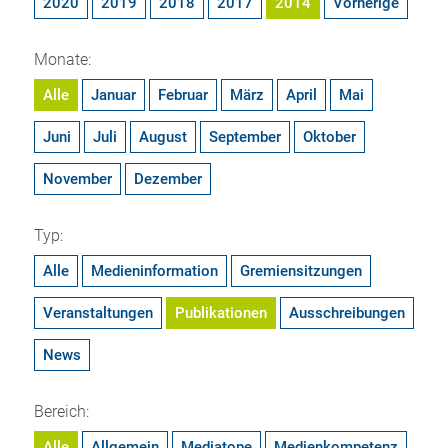
2020
2019
2018
2017
2014
Vorherige
Monate:
Alle
Januar
Februar
März
April
Mai
Juni
Juli
August
September
Oktober
November
Dezember
Typ:
Alle
Medieninformation
Gremiensitzungen
Veranstaltungen
Publikationen
Ausschreibungen
News
Bereich:
Alle
Allgemein
Mediatope
Medienkompetenz