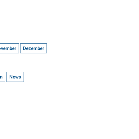
ovember
Dezember
en
News