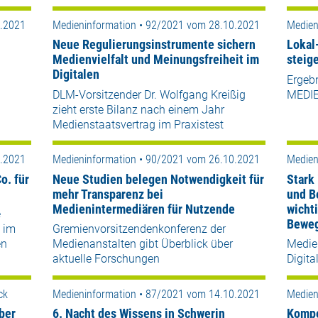
0.2021
Medieninformation • 92/2021 vom 28.10.2021
Medien
Neue Regulierungsinstrumente sichern
Lokal
Medienvielfalt und Meinungsfreiheit im
steig
Digitalen
Ergebn
DLM-Vorsitzender Dr. Wolfgang Kreißig
MEDIE
zieht erste Bilanz nach einem Jahr
Medienstaatsvertrag im Praxistest
0.2021
Medieninformation • 90/2021 vom 26.10.2021
Medien
o. für
Neue Studien belegen Notwendigkeit für
Stark
mehr Transparenz bei
und B
Medienintermediären für Nutzende
wichti
e
Beweg
 im
Gremienvorsitzendenkonferenz der
en
Medienanstalten gibt Überblick über
Medie
aktuelle Forschungen
Digita
ck
Medieninformation • 87/2021 vom 14.10.2021
Medien
ber
6. Nacht des Wissens in Schwerin
Kompe