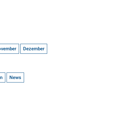
ovember
Dezember
en
News