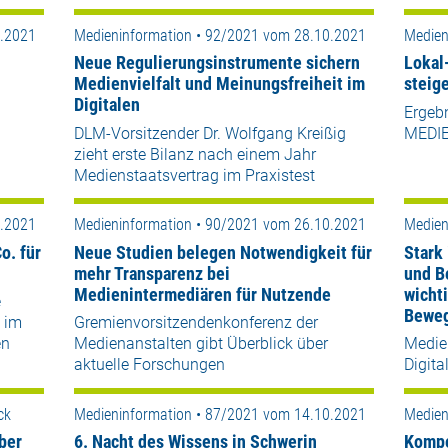
0.2021
Medieninformation • 92/2021 vom 28.10.2021
Medien
Neue Regulierungsinstrumente sichern
Lokal
Medienvielfalt und Meinungsfreiheit im
steig
Digitalen
Ergebn
DLM-Vorsitzender Dr. Wolfgang Kreißig
MEDIE
zieht erste Bilanz nach einem Jahr
Medienstaatsvertrag im Praxistest
0.2021
Medieninformation • 90/2021 vom 26.10.2021
Medien
o. für
Neue Studien belegen Notwendigkeit für
Stark
mehr Transparenz bei
und B
Medienintermediären für Nutzende
wichti
e
Beweg
 im
Gremienvorsitzendenkonferenz der
en
Medienanstalten gibt Überblick über
Medie
aktuelle Forschungen
Digita
ck
Medieninformation • 87/2021 vom 14.10.2021
Medien
ber
6. Nacht des Wissens in Schwerin
Kompe