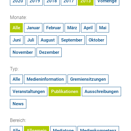
2020
2019
2018
2017
2013
Vorherige
Monate:
Alle
Januar
Februar
März
April
Mai
Juni
Juli
August
September
Oktober
November
Dezember
Typ:
Alle
Medieninformation
Gremiensitzungen
Veranstaltungen
Publikationen
Ausschreibungen
News
Bereich:
Alle
Allgemein
Mediatope
Medienkompetenz