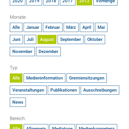
2020
2019
2018
2017
2012
Vorherige
Monate:
Alle
Januar
Februar
März
April
Mai
Juni
Juli
August
September
Oktober
November
Dezember
Typ:
Alle
Medieninformation
Gremiensitzungen
Veranstaltungen
Publikationen
Ausschreibungen
News
Bereich:
Alle
Allgemein
Mediatope
Medienkompetenz