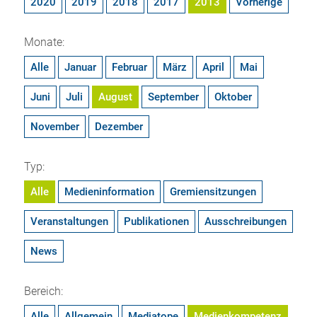
2020
2019
2018
2017
2013
Vorherige
Monate:
Alle
Januar
Februar
März
April
Mai
Juni
Juli
August
September
Oktober
November
Dezember
Typ:
Alle
Medieninformation
Gremiensitzungen
Veranstaltungen
Publikationen
Ausschreibungen
News
Bereich:
Alle
Allgemein
Mediatope
Medienkompetenz