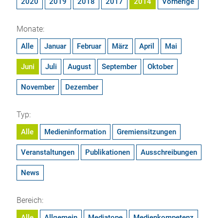
2020
2019
2018
2017
2014
Vorherige
Monate:
Alle
Januar
Februar
März
April
Mai
Juni
Juli
August
September
Oktober
November
Dezember
Typ:
Alle
Medieninformation
Gremiensitzungen
Veranstaltungen
Publikationen
Ausschreibungen
News
Bereich:
Alle
Allgemein
Mediatope
Medienkompetenz