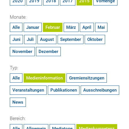
2020
2019
2018
2017
2015
Vorherige
Monate:
Alle
Januar
Februar
März
April
Mai
Juni
Juli
August
September
Oktober
November
Dezember
Typ:
Alle
Medieninformation
Gremiensitzungen
Veranstaltungen
Publikationen
Ausschreibungen
News
Bereich:
Alle
Allgemein
Mediatope
Medienkompetenz