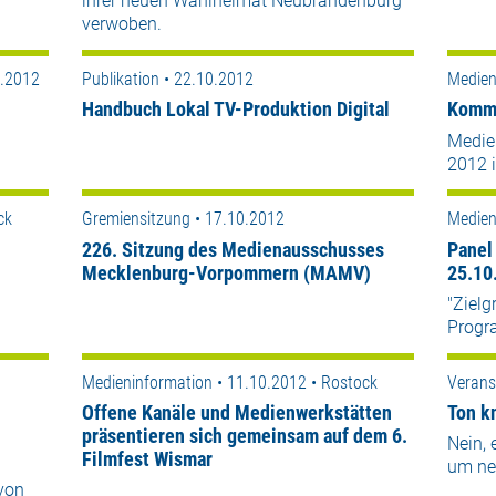
ihrer neuen Wahlheimat Neubrandenburg
verwoben.
0.2012
Publikation • 22.10.2012
Medien
Handbuch Lokal TV-Produktion Digital
Komm,
Medie
2012 
ck
Gremiensitzung • 17.10.2012
Medien
226. Sitzung des Medienausschusses
Panel
Mecklenburg-Vorpommern (MAMV)
25.10
"Zielg
Progr
Medieninformation • 11.10.2012 • Rostock
Verans
Offene Kanäle und Medienwerkstätten
Ton k
präsentieren sich gemeinsam auf dem 6.
Nein, 
Filmfest Wismar
um ne
von