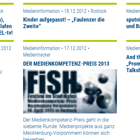
ck
Medieninformation • 18.12.2012 • Rostock
Medien
),
Kinder aufgepasst! – „Faulenzer die
sputn
hlafen
Zweite“
und B
EL-tv!
2.2012
Medieninformation • 17.12.2012 •
Medien
Medientrecker
And t
DER MEDIENKOMPETENZ-PREIS 2013
„Prom
Talks
i!
Der Medienkompetenz-Preis geht in die
siebente Runde. Medienprojekte aus ganz
Mecklenburg-Vorpommern können sich
bewerben.