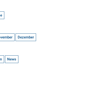
ge
ovember
Dezember
en
News