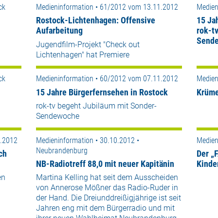
ck
Medieninformation • 61/2012 vom 13.11.2012
Medien
Rostock-Lichtenhagen: Offensive
15 Ja
Aufarbeitung
rok-t
Send
Jugendfilm-Projekt "Check out
Lichtenhagen" hat Premiere
ck
Medieninformation • 60/2012 vom 07.11.2012
Medien
15 Jahre Bürgerfernsehen in Rostock
Krüme
rok-tv begeht Jubiläum mit Sonder-
Sendewoche
1.2012
Medieninformation • 30.10.2012 •
Medien
Neubrandenburg
ch
Der „
NB-Radiotreff 88,0 mit neuer Kapitänin
Kinde
en
Martina Kelling hat seit dem Ausscheiden
von Annerose Mößner das Radio-Ruder in
der Hand. Die Dreiunddreißigjährige ist seit
Jahren eng mit dem Bürgerradio und mit