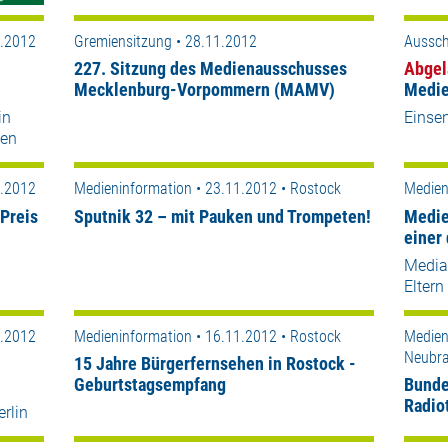
1.2012
Gremiensitzung • 28.11.2012
Aussch
227. Sitzung des Medienausschusses
Abgel
Mecklenburg-Vorpommern (MAMV)
Medie
in
Einse
sen
1.2012
Medieninformation • 23.11.2012 • Rostock
Medien
Preis
Sputnik 32 – mit Pauken und Trompeten!
Medie
einer 
Medial
Eltern
1.2012
Medieninformation • 16.11.2012 • Rostock
Medien
Neubr
15 Jahre Bürgerfernsehen in Rostock -
Geburtstagsempfang
Bunde
Radiot
rlin